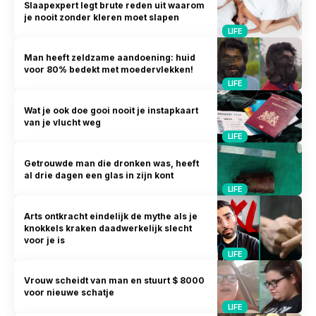
Slaapexpert legt brute reden uit waarom
je nooit zonder kleren moet slapen
LIFE
Man heeft zeldzame aandoening: huid
voor 80% bedekt met moedervlekken!
LIFE
Wat je ook doe gooi nooit je instapkaart
van je vlucht weg
LIFE
Getrouwde man die dronken was, heeft
al drie dagen een glas in zijn kont
LIFE
Arts ontkracht eindelijk de mythe als je
knokkels kraken daadwerkelijk slecht
voor je is
LIFE
Vrouw scheidt van man en stuurt $ 8000
voor nieuwe schatje
LIFE