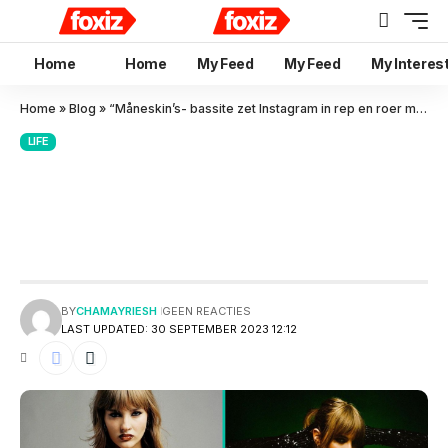
Home
Home
My Feed
My Feed
My Interes
Home
»
Blog
»
“Måneskin’s- bassite zet Instagram in rep en roer met gewaagde look
LIFE
“Måneskin’s- bassite zet
Instagram in rep en roer met
gewaagde look
BY
CHAMAYRIESH
GEEN REACTIES
LAST UPDATED: 30 SEPTEMBER 2023 12:12