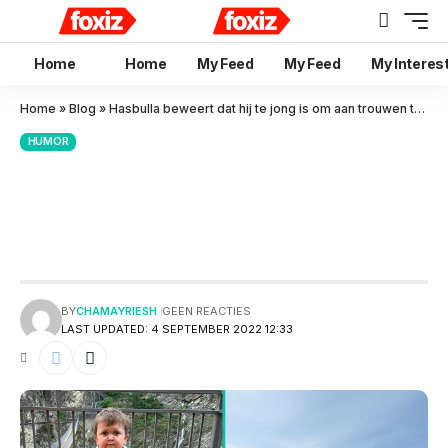
Home
Home
My Feed
My Feed
My Interes
Home
»
Blog
»
Hasbulla beweert dat hij te jong is om aan trouwen te denken en te daten
HUMOR
Hasbulla beweert dat hij te
jong is om aan trouwen te
denken en te daten
BY
CHAMAYRIESH
GEEN REACTIES
LAST UPDATED: 4 SEPTEMBER 2022 12:33