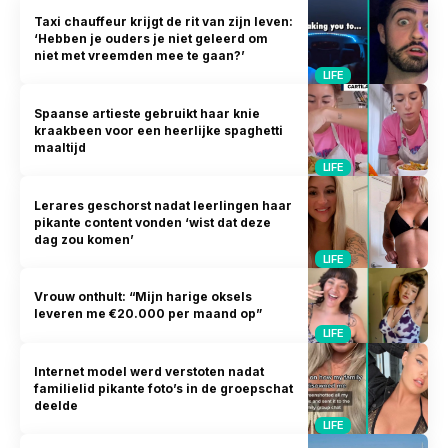
Taxi chauffeur krijgt de rit van zijn leven:
‘Hebben je ouders je niet geleerd om
niet met vreemden mee te gaan?’
LIFE
Spaanse artieste gebruikt haar knie
kraakbeen voor een heerlijke spaghetti
maaltijd
LIFE
Lerares geschorst nadat leerlingen haar
pikante content vonden ‘wist dat deze
dag zou komen’
LIFE
Vrouw onthult: “Mijn harige oksels
leveren me €20.000 per maand op”
LIFE
Internet model werd verstoten nadat
familielid pikante foto’s in de groepschat
deelde
LIFE