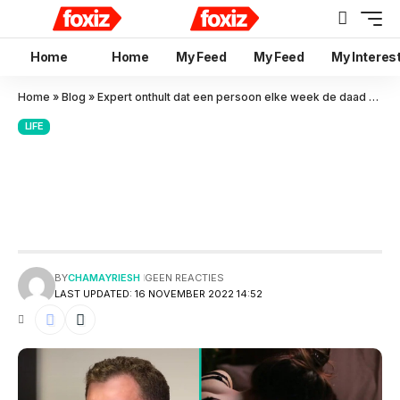
Home
Home
My Feed
My Feed
My Interes
Home
»
Blog
»
Expert onthult dat een persoon elke week de daad zou moeten doen
LIFE
Expert onthult dat een
persoon elke week de daad zou
moeten doen
BY
CHAMAYRIESH
GEEN REACTIES
LAST UPDATED: 16 NOVEMBER 2022 14:52