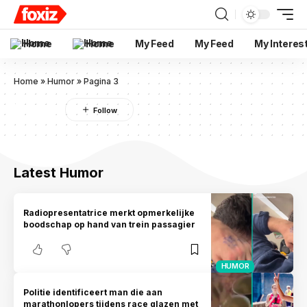
Home
Home
My Feed
My Feed
My Interes
Home
»
Humor
»
Pagina 3
Humor
Latest Humor
Radiopresentatrice merkt opmerkelijke
boodschap op hand van trein passagier
HUMOR
Politie identificeert man die aan
marathonlopers tijdens race glazen met