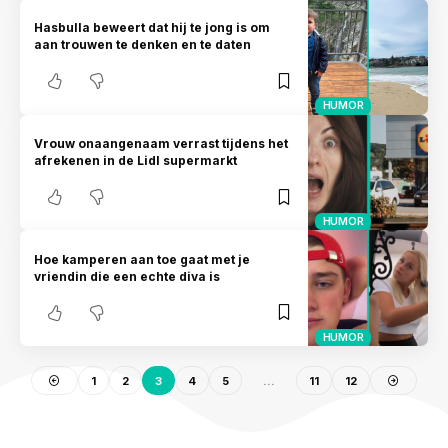
Hasbulla beweert dat hij te jong is om
aan trouwen te denken en te daten
HUMOR
Vrouw onaangenaam verrast tijdens het
afrekenen in de Lidl supermarkt
HUMOR
Hoe kamperen aan toe gaat met je
vriendin die een echte diva is
HUMOR
1
2
3
4
5
…
11
12