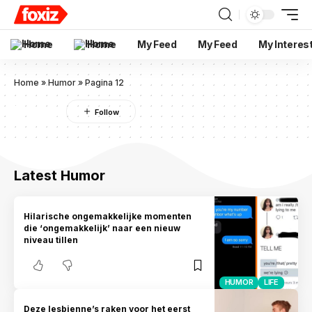
Home
Home
My Feed
My Feed
My Interes
Home
»
Humor
»
Pagina 12
Humor
Latest Humor
Hilarische ongemakkelijke momenten
die ‘ongemakkelijk’ naar een nieuw
niveau tillen
HUMOR
LIFE
Deze lesbienne’s raken voor het eerst