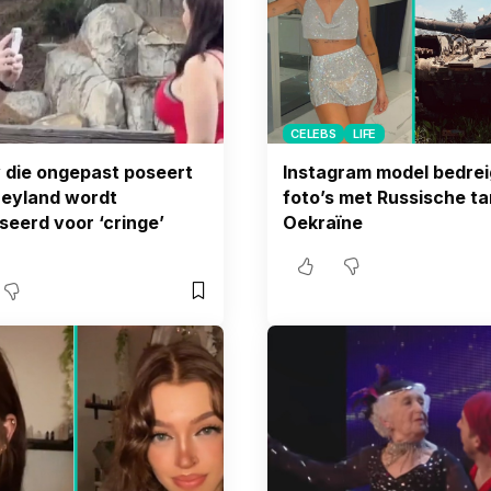
CELEBS
LIFE
 die ongepast poseert
Instagram model bedre
neyland wordt
foto’s met Russische ta
iseerd voor ‘cringe’
Oekraïne