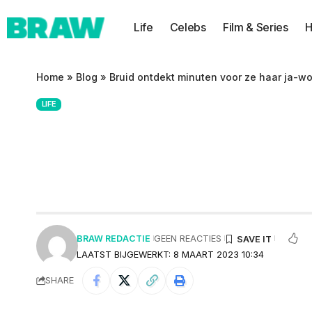
Life
Celebs
Film & Series
H
Home
»
Blog
»
Bruid ontdekt minuten voor ze haar ja-woo
LIFE
Bruid ontdekt mi
iets bizar: ‘Brui
BRAW REDACTIE
GEEN REACTIES
LAATST BIJGEWERKT: 8 MAART 2023 10:34
SHARE