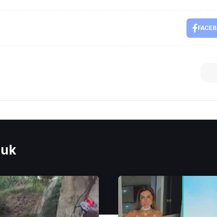
FACE
euk