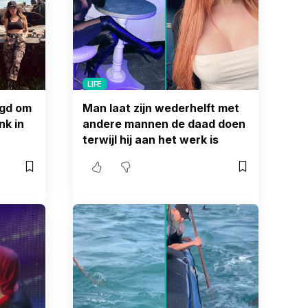
LIFE
igd om
Man laat zijn wederhelft met
nk in
andere mannen de daad doen
terwijl hij aan het werk is