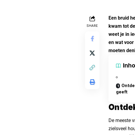
Een bruid he
kwam tot de 
SHARE
weet je in i
en wat voor 
moeten den
Inh
Ontde
geeft
Ontdek
De meeste v
zielsveel ho