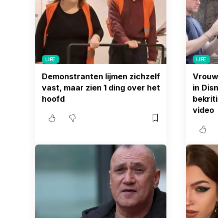
LIFE
LIFE
Demonstranten lijmen zichzelf
Vrouw
vast, maar zien 1 ding over het
in Dis
hoofd
bekrit
video