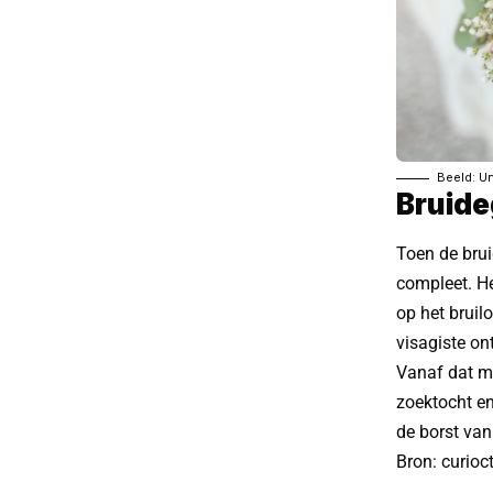
Beeld: U
Bruide
Toen de brui
compleet. He
op het bruil
visagiste on
Vanaf dat m
zoektocht en
de borst van
Bron:
curioc