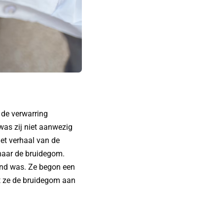
 de verwarring
was zij niet aanwezig
het
verhaal
van de
 naar de bruidegom.
and was. Ze begon een
at ze de bruidegom aan