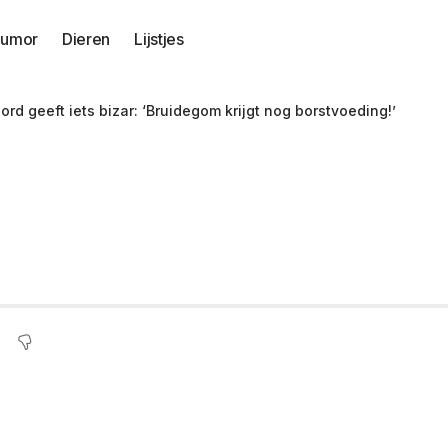
umor
Dieren
Lijstjes
rd geeft iets bizar: ‘Bruidegom krijgt nog borstvoeding!’
nuten voor ze haar j
degom krijgt nog bor