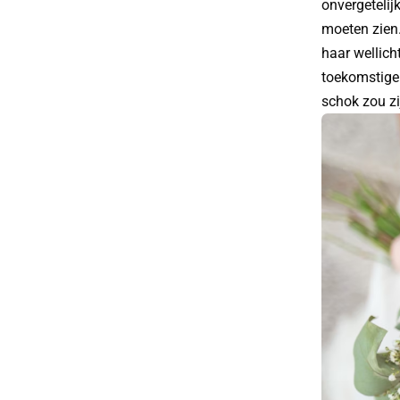
onvergetelij
moeten zien.
haar wellich
toekomstige 
schok zou zi