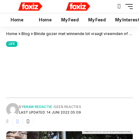
Home
Home
My Feed
My Feed
My Interes
Home
»
Blog
»
Blinde gozer met winnende lot vraagt vreemden of hij heeft gewonnen en dit zijn hun reacties
LIFE
Blinde gozer met winnende lot
vraagt vreemden of hij heeft
gewonnen en dit zijn hun
reacties
BY
BRAW REDACTIE
GEEN REACTIES
LAST UPDATED: 14 JUNI 2022 05:09