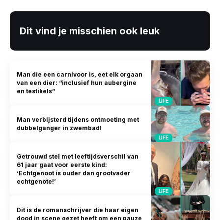
Dit vind je misschien ook leuk
Man die een carnivoor is, eet elk orgaan
van een dier: “inclusief hun aubergine
en testikels”
LIFE
Man verbijsterd tijdens ontmoeting met
dubbelganger in zwembad!
LIFE
Getrouwd stel met leeftijdsverschil van
61 jaar gaat voor eerste kind:
‘Echtgenoot is ouder dan grootvader
echtgenote!’
LIFE
Dit is de romanschrijver die haar eigen
dood in scene gezet heeft om een pauze