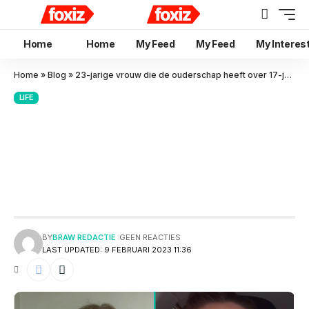
Home
Home
My Feed
My Feed
My Interes
Home
»
Blog
»
23-jarige vrouw die de ouderschap heeft over 17-jarige wordt constant geoordeeld
LIFE
23-jarige vrouw die de
ouderschap heeft over 17-
jarige wordt constant
geoordeeld
BY
BRAW REDACTIE
GEEN REACTIES
LAST UPDATED: 9 FEBRUARI 2023 11:36