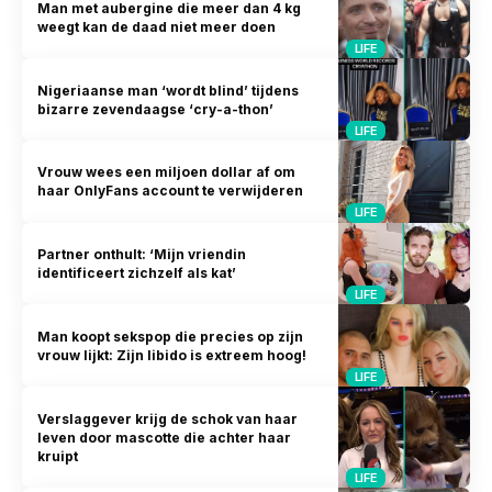
Man met aubergine die meer dan 4 kg
weegt kan de daad niet meer doen
LIFE
Nigeriaanse man ‘wordt blind’ tijdens
bizarre zevendaagse ‘cry-a-thon’
LIFE
Vrouw wees een miljoen dollar af om
haar OnlyFans account te verwijderen
LIFE
Partner onthult: ‘Mijn vriendin
identificeert zichzelf als kat’
LIFE
Man koopt sekspop die precies op zijn
vrouw lijkt: Zijn libido is extreem hoog!
LIFE
Verslaggever krijg de schok van haar
leven door mascotte die achter haar
kruipt
LIFE