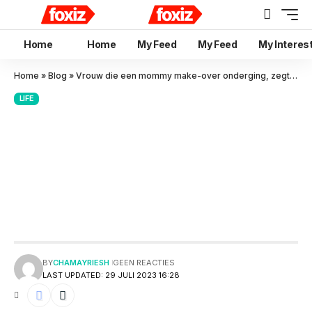
Home
Home
My Feed
My Feed
My Interes
Home
»
Blog
»
Vrouw die een mommy make-over onderging, zegt dat ze niet had verwacht dat het haar uiterlijk ‘daar beneden’ zou veranderen
LIFE
Vrouw die een mommy make-
over onderging, zegt dat ze
niet had verwacht dat het haar
uiterlijk ‘daar beneden’ zou
veranderen
BY
CHAMAYRIESH
GEEN REACTIES
LAST UPDATED: 29 JULI 2023 16:28