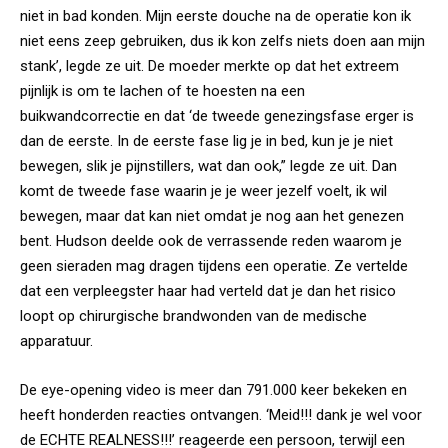
niet in bad konden. Mijn eerste douche na de operatie kon ik
niet eens zeep gebruiken, dus ik kon zelfs niets doen aan mijn
stank’, legde ze uit. De moeder merkte op dat het extreem
pijnlijk is om te lachen of te hoesten na een
buikwandcorrectie en dat ‘de tweede genezingsfase erger is
dan de eerste. In de eerste fase lig je in bed, kun je je niet
bewegen, slik je pijnstillers, wat dan ook,” legde ze uit. Dan
komt de tweede fase waarin je je weer jezelf voelt, ik wil
bewegen, maar dat kan niet omdat je nog aan het genezen
bent. Hudson deelde ook de verrassende reden waarom je
geen sieraden mag dragen tijdens een operatie. Ze vertelde
dat een verpleegster haar had verteld dat je dan het risico
loopt op chirurgische brandwonden van de medische
apparatuur.
De eye-opening video is meer dan 791.000 keer bekeken en
heeft honderden reacties ontvangen. ‘Meid!!! dank je wel voor
de ECHTE REALNESS!!!’ reageerde een persoon, terwijl een