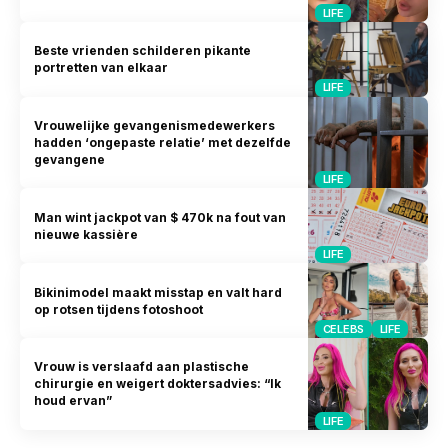
LIFE
Beste vrienden schilderen pikante
portretten van elkaar
LIFE
Vrouwelijke gevangenismedewerkers
hadden ‘ongepaste relatie’ met dezelfde
gevangene
LIFE
Man wint jackpot van $ 470k na fout van
nieuwe kassière
LIFE
Bikinimodel maakt misstap en valt hard
op rotsen tijdens fotoshoot
CELEBS
LIFE
Vrouw is verslaafd aan plastische
chirurgie en weigert doktersadvies: “Ik
houd ervan”
LIFE