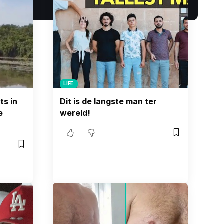
LIFE
s in
Dit is de langste man ter
e
wereld!