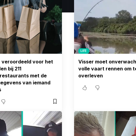
LIFE
veroordeeld voor het
Visser moet onverwacht
en bij 211
volle vaart rennen om t
restaurants met de
overleven
gegevens van iemand
s