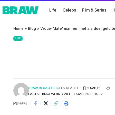
Life
Celebs
Film & Series
H
Home
»
Blog
»
Vrouw ‘date’ mannen met als doel geld t
LIFE
Vrouw ‘date’ man
‘Ze hoefde 2 jaa
BRAW REDACTIE
GEEN REACTIES
LAATST BIJGEWERKT: 20 FEBRUARI 2023 14:02
SHARE