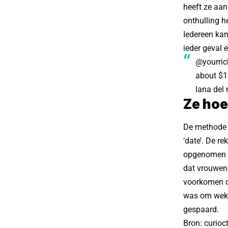
heeft ze aa
onthulling h
Iedereen kan
ieder geval 
@yourric
about $1
lana del 
Ze hoe
De methode 
‘date’. De r
opgenomen he
dat vrouwen
voorkomen da
was om wekel
gespaard.
Bron:
curioc