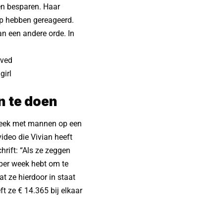
en besparen. Haar
op hebben gereageerd.
n een andere orde. In
aved
girl
n te doen
 week met mannen op een
ideo die Vivian heeft
rift: “Als ze zeggen
per week hebt om te
t ze hierdoor in staat
t ze € 14.365 bij elkaar