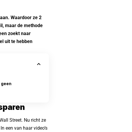
gaan. Waardoor ze 2
wil, maar de methode
een zoekt naar
el uit te hebben
g geen
esparen
all Street. Nu richt ze
 In een van haar video’s