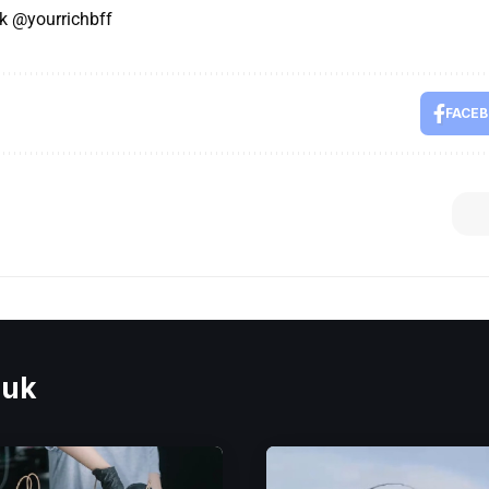
ok
@yourrichbff
FACE
euk