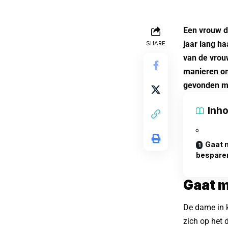
Een vrouw d
jaar lang h
SHARE
van de vrou
manieren om 
gevonden me
Inh
Gaat 
bespare
Gaat m
De dame in k
zich op het 