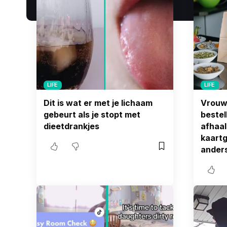
LIFE
LIFE
Dit is wat er met je lichaam
Vrouw 
gebeurt als je stopt met
bestell
dieetdrankjes
afhaal
kaart
ander