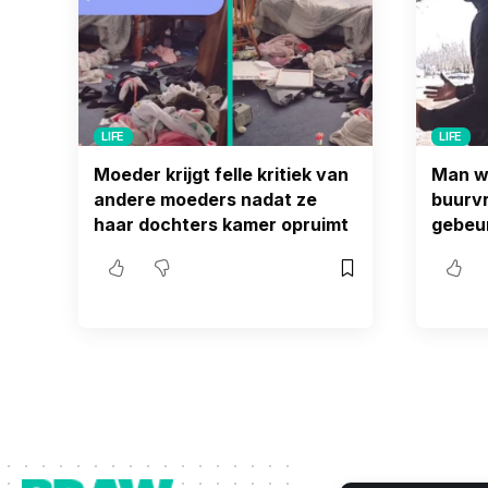
LIFE
LIFE
Moeder krijgt felle kritiek van
Man w
andere moeders nadat ze
buurvr
haar dochters kamer opruimt
gebeur