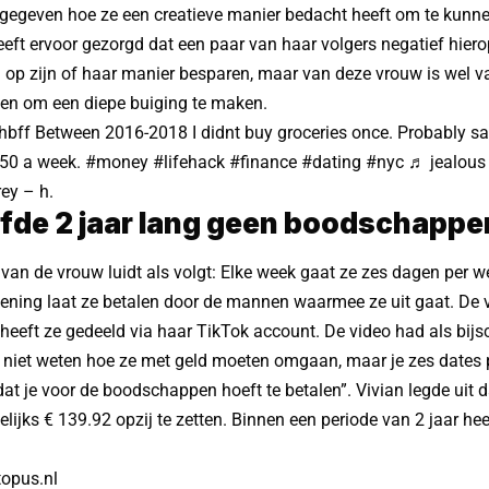
ngegeven hoe ze een creatieve manier bedacht heeft om te kunn
eeft ervoor gezorgd dat een paar van haar volgers negatief hier
 op zijn of haar manier besparen, maar van deze vrouw is wel va
een om een diepe buiging te maken.
hbff
Between 2016-2018 I didnt buy groceries once. Probably s
50 a week.
#money
#lifehack
#finance
#dating
#nyc
♬ jealous 
rey – h.
fde 2 jaar lang geen boodschappe
van de vrouw luidt als volgt: Elke week gaat ze zes dagen per
ekening laat ze betalen door de mannen waarmee ze uit gaat. De v
eft ze gedeeld via haar TikTok account. De video had als bijsch
 niet weten hoe ze met geld moeten omgaan, maar je zes dates 
t je voor de boodschappen hoeft te betalen”. Vivian legde uit da
ijks € 139.92 opzij te zetten. Binnen een periode van 2 jaar heef
topus.nl