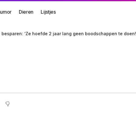
umor
Dieren
Lijstjes
e besparen: ‘Ze hoefde 2 jaar lang geen boodschappen te doen!
nen met als doel gel
r lang geen boodscha