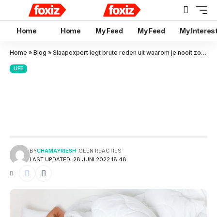
Home
Home
My Feed
My Feed
My Interes
Home
»
Blog
»
Slaapexpert legt brute reden uit waarom je nooit zonder kleren moet slapen
LIFE
Slaapexpert legt brute reden
uit waarom je nooit zonder
kleren moet slapen
BY
CHAMAYRIESH
GEEN REACTIES
LAST UPDATED: 28 JUNI 2022 18:48