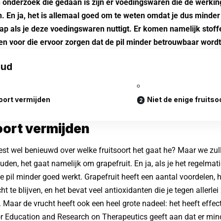
 onderzoek die gedaan is zijn er voedingswaren die de werkin
. En ja, het is allemaal goed om te weten omdat je dus minde
p als je deze voedingswaren nuttigt. Er komen namelijk stoff
en voor die ervoor zorgen dat de pil minder betrouwbaar wordt
oud
oort vermijden
Niet de enige fruitso
oort vermijden
best wel benieuwd over welke fruitsoort het gaat he? Maar we zulle
den, het gaat namelijk om grapefruit. En ja, als je het regelmati
e pil minder goed werkt. Grapefruit heeft een aantal voordelen, h
t te blijven, en het bevat veel antioxidanten die je tegen allerle
Maar de vrucht heeft ook een heel grote nadeel: het heeft effec
for Education and Research on Therapeutics geeft aan dat er mi