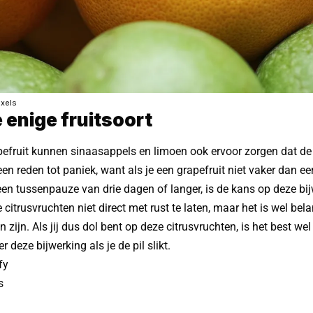
exels
e enige fruitsoort
efruit kunnen sinaasappels en limoen ook ervoor zorgen dat de 
een reden tot paniek, want als je een grapefruit niet vaker dan ee
en tussenpauze van drie dagen of langer, is de kans op deze bi
e citrusvruchten niet direct met rust te laten, maar het is wel bel
n zijn. Als jij dus dol bent op deze citrusvruchten, is het best we
r deze bijwerking als je de pil slikt.
fy
s