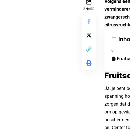
Volgens een
verminderen
SHARE
zwangerscha
citrusvrucht
Inh
Fruits
Fruits
Ja, je bent 
spanning hou
zorgen dat d
om op gewich
beschermen. 
pil. Center 