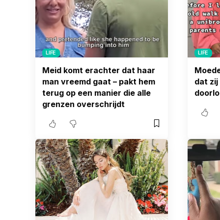
LIFE
LIFE
Meid komt erachter dat haar
Moeder
man vreemd gaat – pakt hem
dat zi
terug op een manier die alle
doorl
grenzen overschrijdt