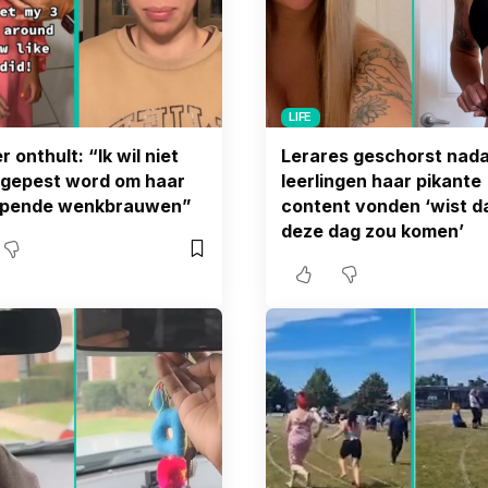
LIFE
 onthult: “Ik wil niet
Lerares geschorst nada
j gepest word om haar
leerlingen haar pikante
opende wenkbrauwen”
content vonden ‘wist d
deze dag zou komen’