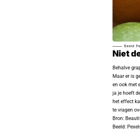
Beeld: P
Niet d
Behalve grap
Maar er is g
en ook met e
ja je hoeft d
het effect ka
te vragen ove
Bron:
Beauti
Beeld: Pexel