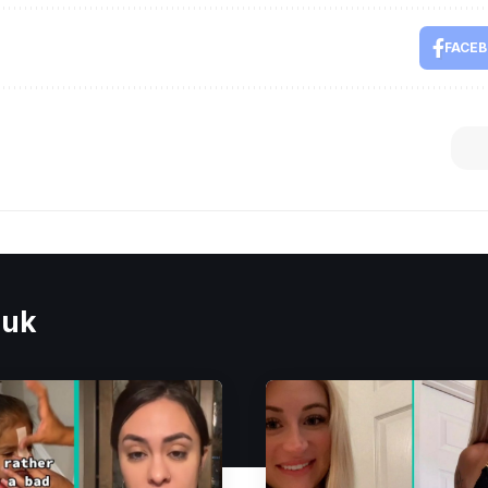
FACE
euk