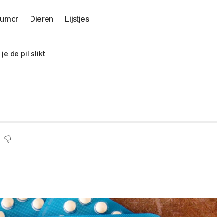
umor
Dieren
Lijstjes
je de pil slikt
n je beter vermijden 