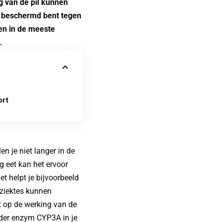
g van de pil kunnen
r beschermd bent tegen
en in de meeste
.
ort
n je niet langer in de
g eet kan het ervoor
et helpt je bijvoorbeeld
i ziektes kunnen
t op de werking van de
nder enzym CYP3A in je