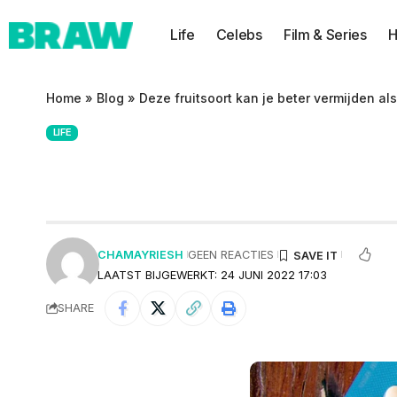
Life
Celebs
Film & Series
H
Home
»
Blog
»
Deze fruitsoort kan je beter vermijden als 
LIFE
Deze fruitsoort ka
CHAMAYRIESH
GEEN REACTIES
LAATST BIJGEWERKT: 24 JUNI 2022 17:03
SHARE