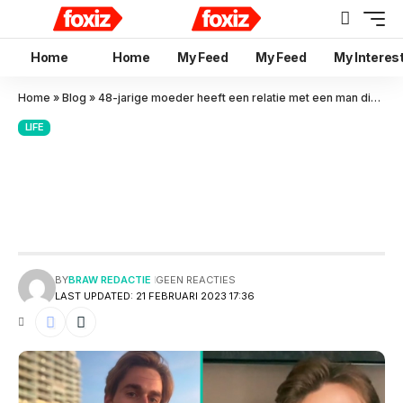
Home
Home
My Feed
My Feed
My Interes
Home
»
Blog
»
48-jarige moeder heeft een relatie met een man die 23 jaar jonger is!
LIFE
48-jarige moeder heeft een
relatie met een man die 23 jaar
jonger is!
BY
BRAW REDACTIE
GEEN REACTIES
LAST UPDATED: 21 FEBRUARI 2023 17:36