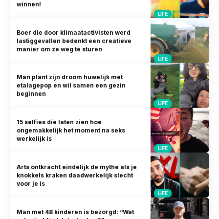
winnen!
LIFE
Boer die door klimaatactivisten werd
lastiggevallen bedenkt een creatieve
manier om ze weg te sturen
LIFE
Man plant zijn droom huwelijk met
etalagepop en wil samen een gezin
beginnen
LIFE
15 selfies die laten zien hoe
ongemakkelijk het moment na seks
werkelijk is
LIFE
Arts ontkracht eindelijk de mythe als je
knokkels kraken daadwerkelijk slecht
voor je is
LIFE
Man met 48 kinderen is bezorgd: “Wat