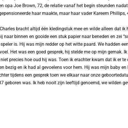
, en opa Joe Brown, 72, de relatie vanaf het begin steunden nad
gepensioneerde haar maakte, maar haar vader Kareem Phillips, 4
 ‘Charles bracht altijd één kledingstuk mee en wilde alleen dat i
ij naar binnen en gooide een stuk papier naar beneden en zei “s
n speler is. Hij was mijn redder op het witte paard. We hadden ee
voel. Het was een goed gesprek, hij stelde me op mijn gemak. Ik 
 niet precies hoe oud hij was. Toen ik erachter kwam dat ik er te 
 bezig en ik had al gevoelens voor hem. Hij was mijn baby en h
hter tijdens een gesprek toen we elkaar naar onze geboortedatu
937 geboren was. Ik heb nooit zijn leeftijd genoemd, we wilden 