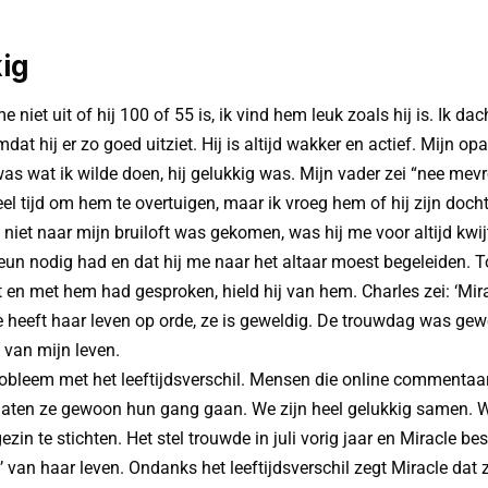
ig
 niet uit of hij 100 of 55 is, ik vind hem leuk zoals hij is. Ik da
at hij er zo goed uitziet. Hij is altijd wakker en actief. Mijn opa
as wat ik wilde doen, hij gelukkig was. Mijn vader zei “nee mevr
el tijd om hem te overtuigen, maar ik vroeg hem of hij zijn dochte
ij niet naar mijn bruiloft was gekomen, was hij me voor altijd kwi
steun nodig had en dat hij me naar het altaar moest begeleiden. 
en met hem had gesproken, hield hij van hem. Charles zei: ‘Mira
e heeft haar leven op orde, ze is geweldig. De trouwdag was gew
van mijn leven.
robleem met het leeftijdsverschil. Mensen die online commenta
 laten ze gewoon hun gang gaan. We zijn heel gelukkig samen. W
in te stichten. Het stel trouwde in juli vorig jaar en Miracle bes
 van haar leven. Ondanks het leeftijdsverschil zegt Miracle dat