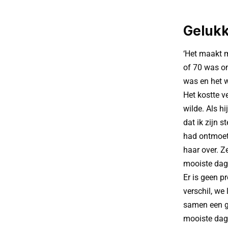
Gelukk
‘Het maakt me
of 70 was omd
was en het w
Het kostte ve
wilde. Als h
dat ik zijn 
had ontmoet 
haar over. Z
mooiste dag 
Er is geen p
verschil, we
samen een gez
mooiste dag’