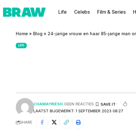
Life
Celebs
Film & Series
H
Home
»
Blog
»
24-jarige vrouw en haar 85-jarige man o
LIFE
24-jarige vrouw 
IVF zodat hij voo
CHAMAYRIESH
GEEN REACTIES
LAATST BIJGEWERKT: 1 SEPTEMBER 2023 08:27
SHARE