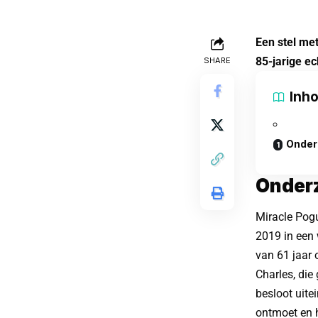
Een stel met
85-jarige ec
SHARE
Inh
Onder
Onder
Miracle Pogu
2019 in een 
van 61 jaar 
Charles, die
besloot uite
ontmoet en h