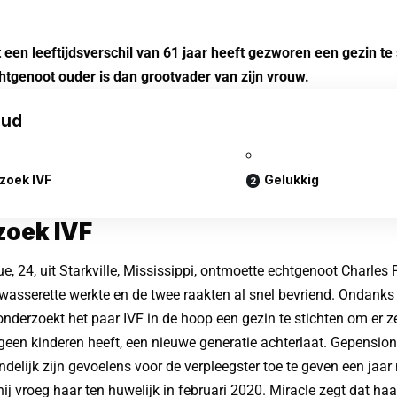
 een leeftijdsverschil van 61 jaar heeft gezworen een gezin te
htgenoot ouder is dan grootvader van zijn vrouw.
oud
zoek IVF
Gelukkig
zoek IVF
e, 24, uit Starkville, Mississippi, ontmoette echtgenoot Charles 
wasserette werkte en de twee raakten al snel bevriend. Ondanks h
onderzoekt het paar IVF in de hoop een gezin te stichten om er ze
 geen kinderen heeft, een nieuwe generatie achterlaat. Gepensio
indelijk zijn gevoelens voor de verpleegster toe te geven een jaa
ij vroeg haar ten huwelijk in februari 2020. Miracle zegt dat h