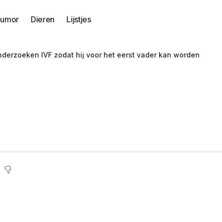
umor
Dieren
Lijstjes
nderzoeken IVF zodat hij voor het eerst vader kan worden
en haar 85-jarige 
r het eerst vader ka