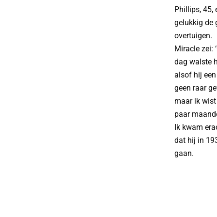
Phillips, 45
gelukkig de 
overtuigen.
Miracle zei:
dag walste h
alsof hij ee
geen raar ge
maar ik wist
paar maanden
Ik kwam erac
dat hij in 1
gaan.