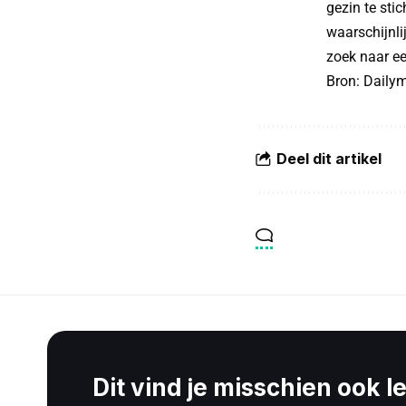
gezin te sti
waarschijnlij
zoek naar ee
Bron:
Dailym
Deel dit artikel
Dit vind je misschien ook l