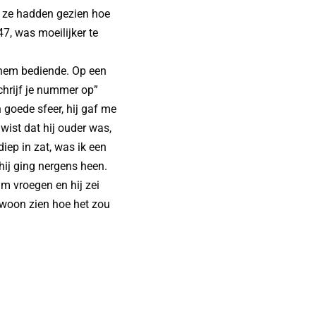
at ze hadden gezien hoe
7, was moeilijker te
k hem bediende. Op een
chrijf je nummer op”
n goede sfeer, hij gaf me
wist dat hij ouder was,
diep in zat, was ik een
ij ging nergens heen.
m vroegen en hij zei
gewoon zien hoe het zou