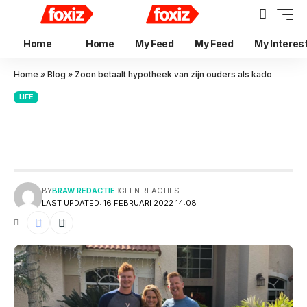
Home
Home
My Feed
My Feed
My Interes
Home
»
Blog
»
Zoon betaalt hypotheek van zijn ouders als kado
LIFE
Zoon betaalt hypotheek van
zijn ouders als kado
BY
BRAW REDACTIE
GEEN REACTIES
LAST UPDATED: 16 FEBRUARI 2022 14:08