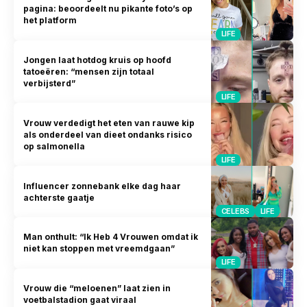
pagina: beoordeelt nu pikante foto’s op
het platform
LIFE
Jongen laat hotdog kruis op hoofd
tatoeëren: “mensen zijn totaal
verbijsterd”
LIFE
Vrouw verdedigt het eten van rauwe kip
als onderdeel van dieet ondanks risico
op salmonella
LIFE
Influencer zonnebank elke dag haar
achterste gaatje
CELEBS
LIFE
Man onthult: “Ik Heb 4 Vrouwen omdat ik
niet kan stoppen met vreemdgaan”
LIFE
Vrouw die “meloenen” laat zien in
voetbalstadion gaat viraal