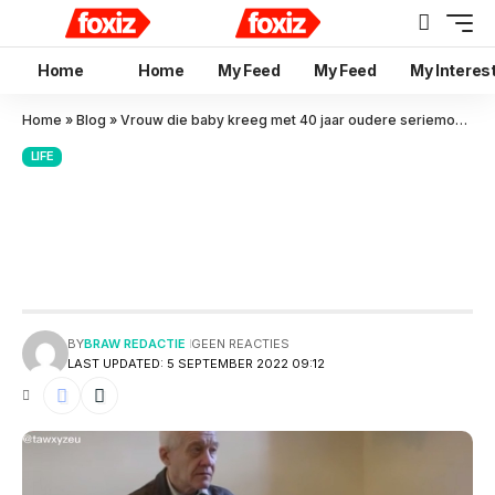
Home
Home
My Feed
My Feed
My Interes
Home
»
Blog
»
Vrouw die baby kreeg met 40 jaar oudere seriemoordenaar geef niets om zijn verleden
LIFE
Vrouw die baby kreeg met 40
jaar oudere seriemoordenaar
geef niets om zijn verleden
BY
BRAW REDACTIE
GEEN REACTIES
LAST UPDATED: 5 SEPTEMBER 2022 09:12