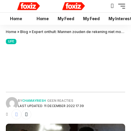
Home
Home
My Feed
My Feed
My Interes
Home
»
Blog
»
Expert onthult: Mannen zouden de rekening niet moeten betalen op hun eerste date
LIFE
Expert onthult: Mannen
zouden de rekening niet
moeten betalen op hun eerste
date
BY
CHAMAYRIESH
GEEN REACTIES
LAST UPDATED: 11 DECEMBER 2022 17:39