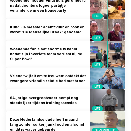
Woedende moeder vindt huis geruïneerd
nadat dochters logeerpartijtje
veranderde in een houseparty
LIFE
Kung Fu-meester ademt vuur en rook en
wordt “De Menselijke Draak” genoemd
LIFE
Woedende fan slaat enorme tv kapot
nadat zijn favoriete team verliest bij de
Super Bowl!
LIFE
Vriend twijfelt om te trouwen: ontdekt dat
zwangere vriendin relatie had met broer
LIFE
94-jarige overgrootvader pompt nog
steeds ijzer tijdens trainingssessies
LIFE
Deze Nederlandse dude leeft maand
lang zonder suiker, junk food en alcohol
en dit is wat er gebeurde
GEZONDHEID