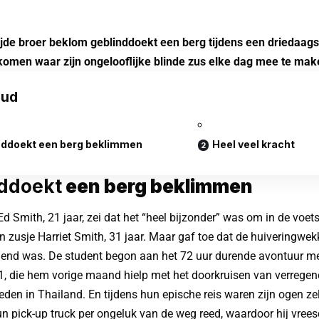
jde broer beklom geblinddoekt een berg tijdens een driedaag
komen waar zijn ongelooflijke blinde zus elke dag mee te make
oud
nddoekt een berg beklimmen
Heel veel kracht
ddoekt
een berg beklimmen
d Smith, 21 jaar, zei dat het “heel bijzonder” was om in de voets
n zusje Harriet Smith, 31 jaar. Maar gaf toe dat de huiveringwe
end was. De student begon aan het 72 uur durende avontuur met
1, die hem vorige maand hielp met het doorkruisen van verregen
eden in Thailand. En tijdens hun epische reis waren zijn ogen ze
n pick-up truck per ongeluk van de weg reed, waardoor hij vreesd