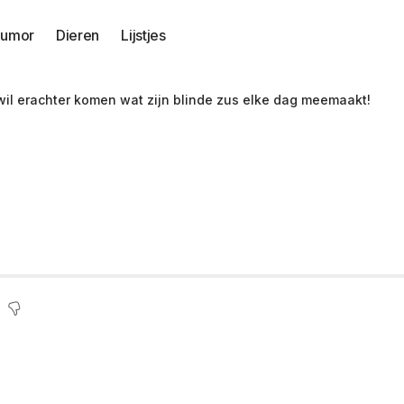
umor
Dieren
Lijstjes
wil erachter komen wat zijn blinde zus elke dag meemaakt!
linddoekt Thaise be
linde zus elke dag 