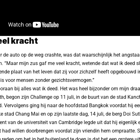
eel kracht
 de auto op de weg crashte, was dat waarschijnlijk het angsta
. “Maar mijn zus gaf me veel kracht, wetende dat wat ik deed s
ende plaat van het leven dat zij voor zichzelf heeft opgebouwd in
k is voor mensen zonder gezichtsvermogen.”
oraan bij alles wat ik deed. Het was heel bijzonder om mijn draa
th, begon zijn Challenge op 11 juli, in de buurt van de stad Kanc
. Vervolgens ging hij naar de hoofdstad Bangkok voordat hij e
ke stad Chang Mai en op zijn laatste dag, 14 juli, de berg Doi S
dent van de universiteit van Cambridge legde uit dat hij eigenlijk
 had willen doorbrengen voordat zijn vriendin hem ompraatte. S
 reden om het in het buitenland te doen is dat het een grotere uit