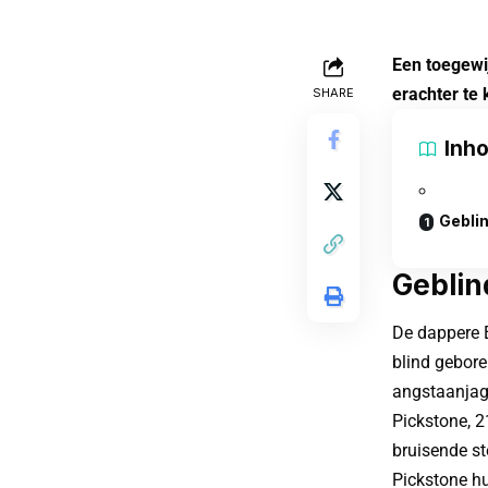
Een toegewi
erachter te 
SHARE
Inh
Gebli
Geblin
De dappere E
blind gebore
angstaanjag
Pickstone, 2
bruisende st
Pickstone hu