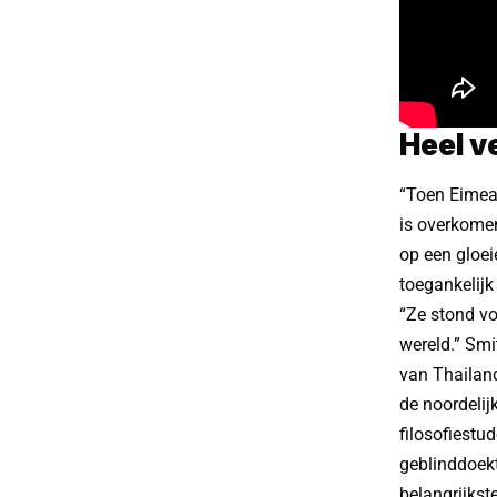
Heel v
“Toen Eimear
is overkomen
op een gloei
toegankelij
“Ze stond vo
wereld.” Smi
van Thailand
de noordelij
filosofiestu
geblinddoekt
belangrijkste