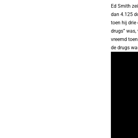
Ed Smith zei
dan 4.125 do
toen hij drie
drugs” was, 
vreemd toen 
de drugs wa