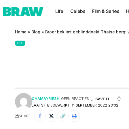
Life
Celebs
Film & Series
H
Home
»
Blog
»
Broer beklimt geblinddoekt Thaise berg: 
LIFE
Broer beklimt geb
komen wat zijn b
CHAMAYRIESH
GEEN REACTIES
LAATST BIJGEWERKT: 11 SEPTEMBER 2022 23:02
SHARE