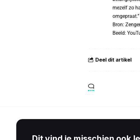
mezelf zo ha
omgepraat.”
Bron:
Zenge
Beeld: You
Deel dit artikel
Dit vind je misschien ook l