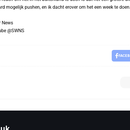
rd mogelijk pushen, en ik dacht erover om het een week te doe
r News
Tube @SWNS
FACE
euk