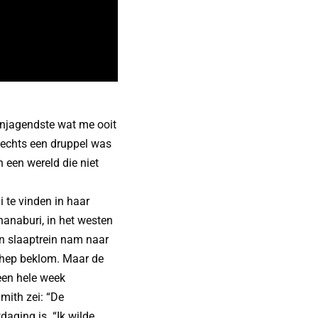
anjagendste wat me ooit
lechts een druppel was
 een wereld die niet
i te vinden in haar
hanaburi, in het westen
en slaaptrein nam naar
uthep beklom. Maar de
 een hele week
mith zei: “De
daging is. “Ik wilde