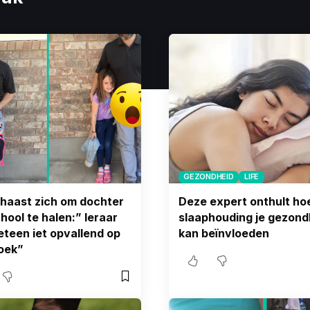
GEZONDHEID
LIFE
haast zich om dochter
Deze expert onthult hoe
hool te halen:” leraar
slaaphouding je gezond
eteen iet opvallend op
kan beïnvloeden
roek”