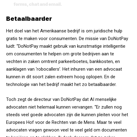
forms, chat and email.
pic.twitter.com/eehdQ5OXrl
Betaalbaarder
— Joshua Browder (@jbrowder1)
December 12, 2022
Het doel van het Amerikaanse bedrijf is om juridische hulp
gratis te maken voor consumenten. De missie van DoNotPay
luidt: “DoNotPay maakt gebruik van kunstmatige intelligentie
om consumenten te helpen om grote bedrijven aan te
vechten in zaken omtrent parkeerboetes, bankkosten, en
aanklagen van ‘robocallers’. Het inhuren van een advocaat
kunnen in dit soort zalen extreem hoog oplopen. En de
technologie van het bedrijf maakt het zo betaalbaarder.
Toch zegt de directeur van DoNotPay dat AI menselijke
advocaten niet helemaal kunnen vervangen. “Er zullen nog
steeds veel goede advocaten zijn die kunnen pleiten voor het
Europees Hof voor de Rechten van de Mens. Maar te veel
advocaten vragen gewoon veel te veel geld om documenten