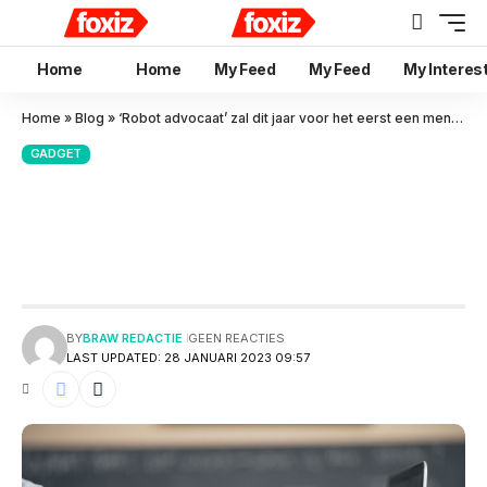
Home
Home
My Feed
My Feed
My Interes
Home
»
Blog
»
‘Robot advocaat’ zal dit jaar voor het eerst een mens verdedigen in de rechtbank
GADGET
‘Robot advocaat’ zal dit jaar
voor het eerst een mens
verdedigen in de rechtbank
BY
BRAW REDACTIE
GEEN REACTIES
LAST UPDATED: 28 JANUARI 2023 09:57