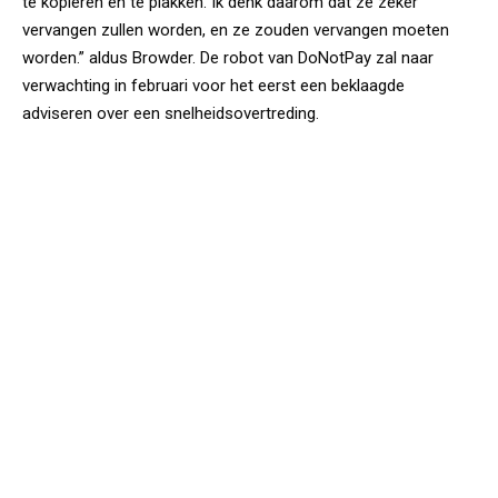
te kopiëren en te plakken. Ik denk daarom dat ze zeker
vervangen zullen worden, en ze zouden vervangen moeten
worden.” aldus Browder. De robot van DoNotPay zal naar
verwachting in februari voor het eerst een beklaagde
adviseren over een snelheidsovertreding.