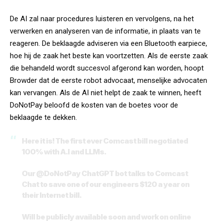
De AI zal naar procedures luisteren en vervolgens, na het
verwerken en analyseren van de informatie, in plaats van te
reageren. De beklaagde adviseren via een Bluetooth earpiece,
hoe hij de zaak het beste kan voortzetten. Als de eerste zaak
die behandeld wordt succesvol afgerond kan worden, hoopt
Browder dat de eerste robot advocaat, menselijke advocaten
kan vervangen. Als de AI niet helpt de zaak te winnen, heeft
DoNotPay beloofd de kosten van de boetes voor de
beklaagde te dekken.
Here it is! The first ever Comcast bill negotiated
100% with A.I and LLMs.
Our
@DoNotPay
ChatGPT bot talks to Comcast
Chat to save one of our engineers $120 a year on
their Internet bill.
Will be publicly available soon and work on online