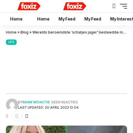
Home
Home
My Feed
My Feed
My Interes
Home
»
Blog
»
Werelds beroemdste ‘schatjes jager’ besteedde meer dan € 454770.00 om haarscherp eruit te zien
LIFE
Werelds beroemdste ‘schatjes
jager’ besteedde meer dan €
454770.00 om haarscherp
eruit te zien
BY
BRAW REDACTIE
GEEN REACTIES
LAST UPDATED: 20 APRIL 2023 12:04