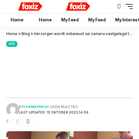
Home
Home
My Feed
My Feed
My Interes
Home
»
Blog
»
Verzorger wordt onbewust op camera vastgelegd terwijl hij laatste wens van patiënt vervult
LIFE
Verzorger wordt onbewust op
camera vastgelegd terwijl hij
laatste wens van patiënt
vervult
BY
CHAMAYRIESH
GEEN REACTIES
LAST UPDATED: 15 OKTOBER 2023 14:06