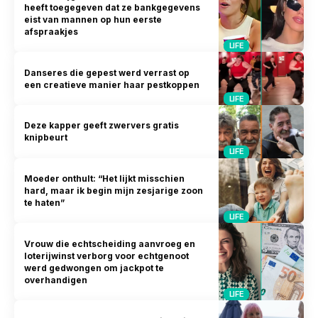
heeft toegegeven dat ze bankgegevens
eist van mannen op hun eerste
afspraakjes
LIFE
Danseres die gepest werd verrast op
een creatieve manier haar pestkoppen
LIFE
Deze kapper geeft zwervers gratis
knipbeurt
LIFE
Moeder onthult: “Het lijkt misschien
hard, maar ik begin mijn zesjarige zoon
te haten”
LIFE
Vrouw die echtscheiding aanvroeg en
loterijwinst verborg voor echtgenoot
werd gedwongen om jackpot te
overhandigen
LIFE