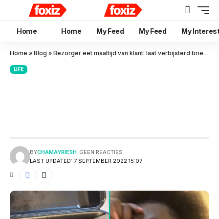
Home
Home
My Feed
My Feed
My Interes
Home
»
Blog
»
Bezorger eet maaltijd van klant: laat verbijsterd briefje achter
LIFE
Bezorger eet maaltijd van
klant: laat verbijsterd briefje
achter
BY
CHAMAYRIESH
GEEN REACTIES
LAST UPDATED: 7 SEPTEMBER 2022 15:07